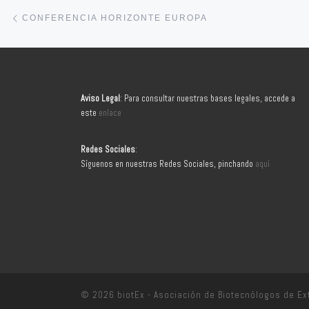
Navegación de entradas
Entrada anterior
CONFERENCIA HORIZONTE EUROPA
Aviso Legal
: Para consultar nuestras bases legales, accede a
este
enlace
Redes Sociales
:
Síguenos en nuestras Redes Sociales, pinchando
aquí
© 2026
biotEx - Asociación de Biotecnólogos de E