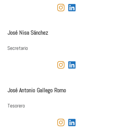
fab fa-instagram
fab fa-linkedin
José Nisa Sánchez
Secretario
fab fa-instagram
fab fa-linkedin
José Antonio Gallego Romo
Tesorero
fab fa-instagram
fab fa-linkedin