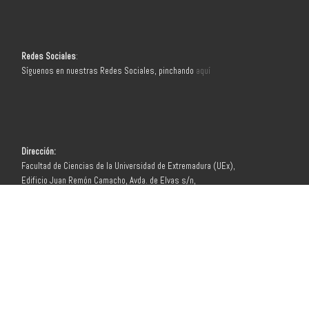
Redes Sociales
:
Síguenos en nuestras Redes Sociales, pinchando
aquí
Dirección:
Facultad de Ciencias de la Universidad de Extremadura (UEx),
Edificio Juan Remón Camacho, Avda. de Elvas s/n,
Campus Universitario 06071 Badajoz.