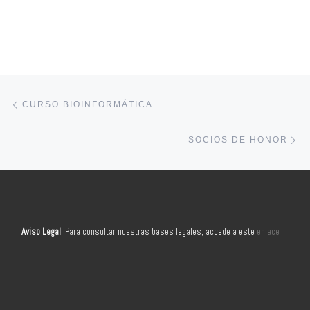
Navegación de entradas
Entrada anterior
CURSO BIOINFORMÁTICA
En
SOCIOS DE HONOR
Aviso Legal
: Para consultar nuestras bases legales, accede a este
enlace