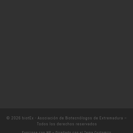
© 2026
biotEx - Asociación de Biotecnólogos de Extremadura
–
Todos los derechos reservados
Funciona con
WP
– Diseñado con el
Tema Customizr