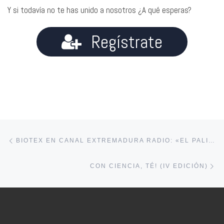
Y si todavía no te has unido a nosotros ¿A qué esperas?
Regístrate
Navegación de entradas
Entrada anterior
BIOTEX EN CANAL EXTREMADURA RADIO: «EL PALIQUEO»
En
CON CIENCIA, TÉ! (IV EDICIÓN)