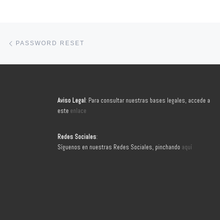
Navegación de entradas
Entrada anterior
PASSWORD RESET
Aviso Legal
: Para consultar nuestras bases legales, accede a
este
enlace
Redes Sociales
:
Síguenos en nuestras Redes Sociales, pinchando
aquí