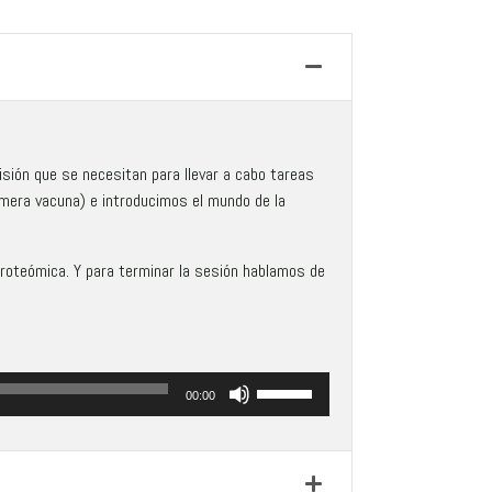
sión que se necesitan para llevar a cabo tareas
imera vacuna) e introducimos el mundo de la
proteómica. Y para terminar la sesión hablamos de
Utiliza
00:00
las
teclas
de
flecha