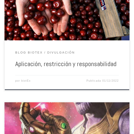
que hemos hablado. En “El Viejo Gregor” hablamos de cómo comenzó esto
del estudio de la herencia genética y de cómo funcionaba la genética […]
BLOG BIOTEX
DIVULGACIÓN
Aplicación, restricción y responsabilidad
por
biotEx
Publicada
01/11/2022
“Lo llevas en los genes” es una expresión que todos hemos oído al menos