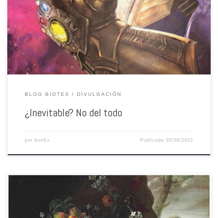
una vez en nuestras vidas. Adjudicar las capacidades de alguien o el
resultado de mucho esfuerzo y trabajo a una especie de talento innato,
aunque es pobre e impreciso, es algo que se sigue haciendo. La […]
BLOG BIOTEX
DIVULGACIÓN
¿Inevitable? No del todo
por
biotEx
Publicada
05/08/2022
Las plantas que usamos hoy en día en la agricultura no siempre han sido