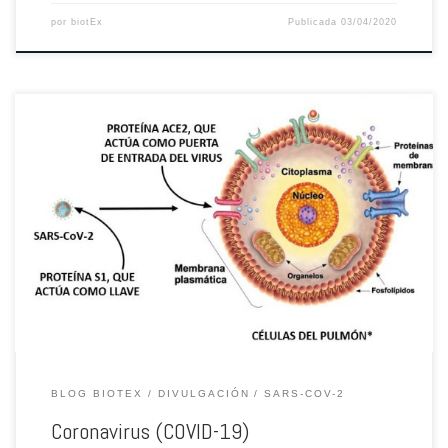
por
biotEx
Publicada
03/04/2020
Desde la Asociación de Biotecnólogos de Extremadura queremos transmitir
tranquilidad, os rogamos que permanezcáis en casa en la medida de lo
posible y sigáis las recomendaciones de el gobierno. Mientras tanto,
intentaremos daros información veraz y actualizada sobre este virus.
Vamos a tratar los siguientes puntos: ¿Qué es un virus? […]
BLOG BIOTEX
DIVULGACIÓN
SARS-COV-2
Coronavirus (COVID-19)