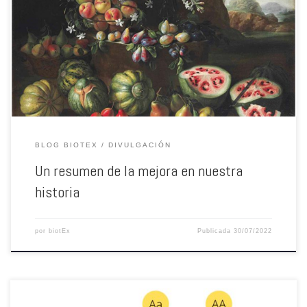
así. Desde que el ser humano se volvió sedentario y comenzó a cultivar sus
alimentos, las plantas y los animales han sufrido un proceso de selección
artificial constante. Nuestros ancestros, al pasar de nómadas a
sedentarios, […]
BLOG BIOTEX
DIVULGACIÓN
Un resumen de la mejora en nuestra
historia
por
biotEx
Publicada
30/07/2022