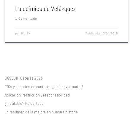
La química de Velázquez
1 Comentario
por
biotEx
Publicada
15/04/2019
BIOSOUTH Cáceres 2025
ETCs y deportes de contacto: ¿Un riesgo mortal?
Aplicación, restricción y responsabilidad
¿Inevitable? No del todo
Un resumen de la mejora en nuestra historia