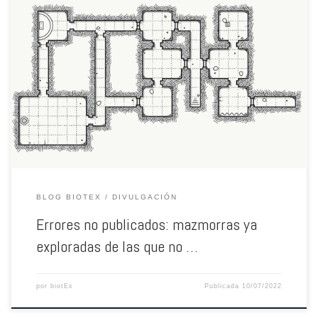
Hace unos años comencé mis andanzas en el mundo del rol de mesa
apoyándome en el manual de “Dragones y Mazmorras”, ese juego en el que
un puñado de amigos pasan la tarde interpretando a personajes
imaginarios, viviendo historias fantásticas y muy pocas veces combatiendo
a un dragón. Lo que […]
BLOG BIOTEX
DIVULGACIÓN
Errores no publicados: mazmorras ya
exploradas de las que no …
por
biotEx
Publicada
10/07/2022