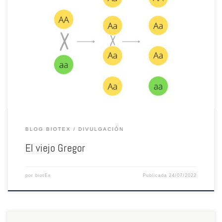
La genética es un campo del conocimiento con el que convivimos
indirectamente día a día. La mayoría de la gente ha usado la palabra “gen” o
“genes” en algún momento de sus vidas, sobre todo a la hora de hablar de
cualidades o características que suponen heredables. Muchas veces no
[…]
BLOG BIOTEX
DIVULGACIÓN
El viejo Gregor
por
biotEx
Publicada
24/07/2022