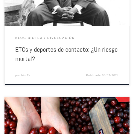
BLOG BIOTEX
DIVULGACIÓN
ETCs y deportes de contacto: ¿Un riesgo
mortal?
por
biotEx
Publicada
06/07/2024
Nos encontramos en el principio del fin de esta serie de artículos sobre
mejora genética. Vamos a hacer un pequeño repaso sobre los temas de los