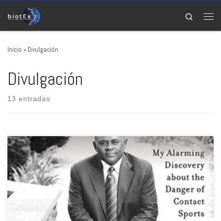
Saltar al contenido
Search
Men
Inicio
»
Divulgación
Divulgación
13 entradas
¿Qué son las ETCs? Las encefalopatías traumáticas crónicas (ETC) son
enfermedades neurodegenerativas caracterizadas por la acumulación
anormal de una proteína en el cerebro. Las ETC son consecuencias de
lesiones cerebrales producto de uno o varios golpes repetitivos en la
cabeza. Golpes como los que se dan en los deportes de […]