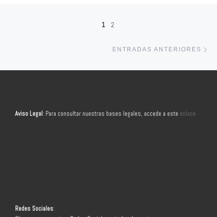
Navegación de entradas
1
2
En
ENTRADAS ANTERIORES
Aviso Legal
: Para consultar nuestras bases legales, accede a este
enlace
Redes Sociales
: