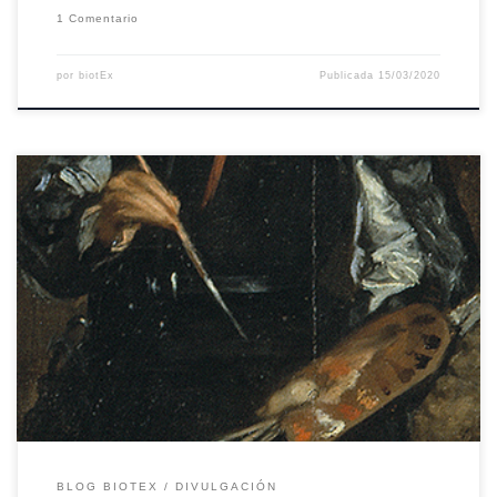
1 Comentario
por
biotEx
Publicada
15/03/2020
Sin lugar a dudas, entre las familias reales más destacadas de la historia
de Europa, la de Felipe IV guarda un puesto especial. Si bien el monarca
pasó a la historia como uno de los grandes gobernantes del Imperio
español, sensato e inteligente, su familia es más reconocible en el […]
BLOG BIOTEX
DIVULGACIÓN